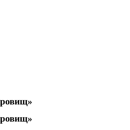
кровищ»
кровищ»