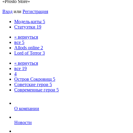
«Prosto Store»
Вход
или
Регистрация
Модель-киты
5
Статуэтки
19
« вернуться
все
5
Allods online
2
Lord of Terror
3
« вернуться
все
19
4
Остров Сокровищ
5
Советские герои
5
Современные герои
5
О компании
Новости