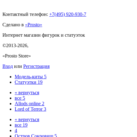
Контактный телефон:
+7(495)
920-930-7
Сделано в
«Prosto»
Интернет магазин фигурок и статуэток
©2013-2026
,
«Prosto Store»
Вход
или
Регистрация
Модель-киты
5
Статуэтки
19
« вернуться
все
5
Allods online
2
Lord of Terror
3
« вернуться
все
19
4
Остров Сокровищ
5