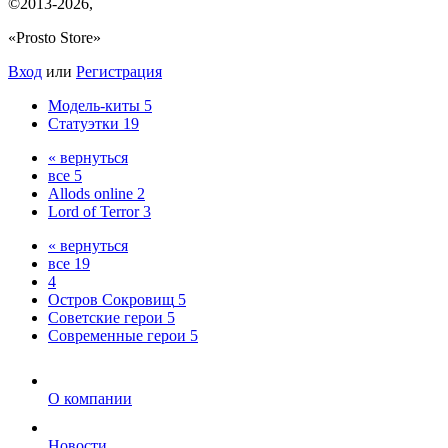
©2013-2026
,
«Prosto Store»
Вход
или
Регистрация
Модель-киты
5
Статуэтки
19
« вернуться
все
5
Allods online
2
Lord of Terror
3
« вернуться
все
19
4
Остров Сокровищ
5
Советские герои
5
Современные герои
5
О компании
Новости